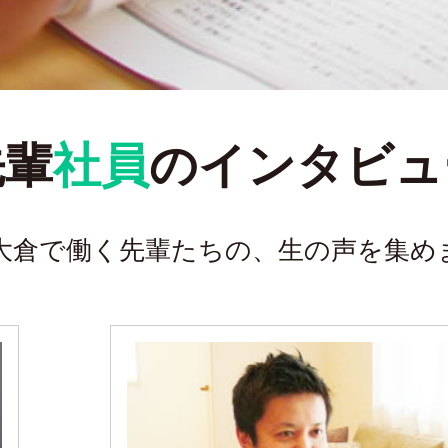
先輩
社員
のインタビュ
A大倉で働く先輩たちの、
生の声を集め